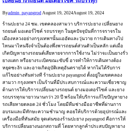
เปลี่ยนยางรถยนต์ มอเตอร์ไซค์ รถบรรทุก
By
admin_payangrod
August 19, 2024
August 19, 2024
ร้านปะยาง 24 ชม. เขตคลองสามวา บริการปะยาง เปลี่ยนยาง
รถยนต์ มอเตอร์ไซค์ รถบรรทุก ในยุคปัจจุบันที่การจราจรใน
เมืองหลวงอย่างกรุงเทพฯนั้นแออัดและวุ่นวาย การเดินทางไป
ไหนมาไหนจึงจำเป็นต้องพึ่งพารถยนต์ส่วนตัวเป็นหลัก แต่เมื่อ
เกิดปัญหายางรถยนต์เสียหายจากการใช้งาน ไม่ว่าจะเป็นยางรั่ว
ยางแตก หรือยางระเบิดขณะขับขี่ อาจทำให้การเดินทางต้อง
หยุดชะงัก และอาจเกิดอุบัติเหตุอันตรายได้ หากไม่ได้รับการ
แก้ไขอย่างทันท่วงที ร้านปะยาง payangrod ตั้งอยู่ในเขตคลอง
สามวา กรุงเทพฯ เป็นร้านที่มีประสบการณ์และความเชี่ยวชาญ
ด้านการให้บริการเปลี่ยนยางรถยนต์ ยางมอเตอร์ไซค์ และยาง
รถบรรทุกมายาวนานกว่า 20 ปี พร้อมให้บริการแก้ไขปัญหายาง
รถเสียหายตลอด 24 ชั่วโมง โดยมีทีมช่างมืออาชีพที่ผ่านการ
อบรมและมีทักษะความชำนาญ คอยให้บริการด้วยอุปกรณ์และ
เครื่องมือที่ทันสมัย จุดเด่นของร้านปะยาง payangrod คือการให้
บริการเปลี่ยนยางนอกสถานที่ โดยหากลูกค้าประสบปัญหายาง