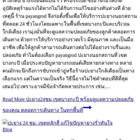
ทางก็คือ ยางรถยนต์แบน รั่ว หรือระเบิด ซึ่งอาจก่อให้เกิด
อุบัติเหตุร้ายแรงได้หากไม่ได้รับการแก้ไขอย่างทันท่วงที ด้วย
เหตุนี้ ร้าน payangrod จึงก่อตั้งขึ้นเพื่อให้บริการปะยางนอกสถาน
ที่ตลอด 24 ชั่วโมงโดยเฉพาะในพื้นที่เขตบางกะปิและบริเวณ
ใกล้เคียง เรามุ่งมั่นที่จะดูแลความปลอดภัยของลูกค้าตลอดการ
เดินทาง ด้วยการให้บริการอย่างรวดเร็ว มีคุณภาพ และเป็นมือ
อาชีพ เพื่อให้ลูกค้าสามารถเดินทางต่อไปได้อย่างราบรื่นและ
ปลอดภัย ทําไมต้องเลือก payangrod ปะยางนอกสถานที่ เขต
บางกะปิ เมื่อประสบปัญหายางรถยนต์เสียหายกลางทาง หลาย
คนมักจะนึกถึงการขับรถเข้าอู่หรือร้านปะยางใกล้เคียงเป็นทาง
เลือกแรก แต่ในความเป็นจริง วิธีนี้อาจไม่ใช่คําตอบที่ดีที่สุด
เสมอไป เพราะอาจมีข้อจํากัดหลายประการ เช่น:…
Read More
ปะยาง24ชม เขตบางกะปิ พร้อมดูแลความปลอดภัย
ของคุณ ตลอดการเดินทาง ในทุกพื้นที่
Blog