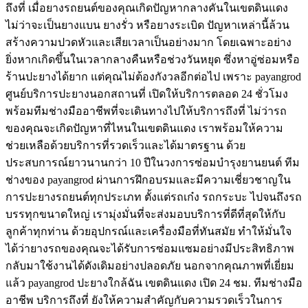
ถึงที่ เมื่อยางรถยนต์ของคุณเกิดปัญหากลางคันในเขตดินแดง
ไม่ว่าจะเป็นยางแบน ยางรั่ว หรือยางระเบิด ปัญหาเหล่านี้ล้วน
สร้างความปวดหัวและเสียเวลาเป็นอย่างมาก โดยเฉพาะอย่าง
ยิ่งหากเกิดขึ้นในเวลากลางคืนหรือช่วงวันหยุด ซึ่งหาอู่ซ่อมหรือ
ร้านปะยางได้ยาก แต่คุณไม่ต้องกังวลอีกต่อไป เพราะ payangrod
ศูนย์บริการปะยางนอกสถานที่ เปิดให้บริการตลอด 24 ชั่วโมง
พร้อมทีมช่างมืออาชีพที่จะเดินทางไปให้บริการถึงที่ ไม่ว่ารถ
ของคุณจะเกิดปัญหาที่ไหนในเขตดินแดง เราพร้อมให้ความ
ช่วยเหลือด้วยบริการที่รวดเร็วและได้มาตรฐาน ด้วย
ประสบการณ์ยาวนานกว่า 10 ปีในวงการซ่อมบำรุงยานยนต์ ทีม
ช่างของ payangrod ผ่านการฝึกอบรมและมีความเชี่ยวชาญใน
การปะยางรถยนต์ทุกประเภท ตั้งแต่รถเก๋ง รถกระบะ ไปจนถึงรถ
บรรทุกขนาดใหญ่ เรามุ่งมั่นที่จะส่งมอบบริการที่ดีที่สุดให้กับ
ลูกค้าทุกท่าน ด้วยอุปกรณ์และเครื่องมือที่ทันสมัย ทำให้มั่นใจ
ได้ว่ายางรถของคุณจะได้รับการซ่อมแซมอย่างมีประสิทธิภาพ
กลับมาใช้งานได้ดังเดิมอย่างปลอดภัย นอกจากคุณภาพที่เยี่ยม
แล้ว payangrod ปะยางใกล้ฉัน เขตดินแดง เปิด 24 ชม. ทีมช่างมือ
อาชีพ บริการถึงที่ ยังให้ความสำคัญกับความรวดเร็วในการ