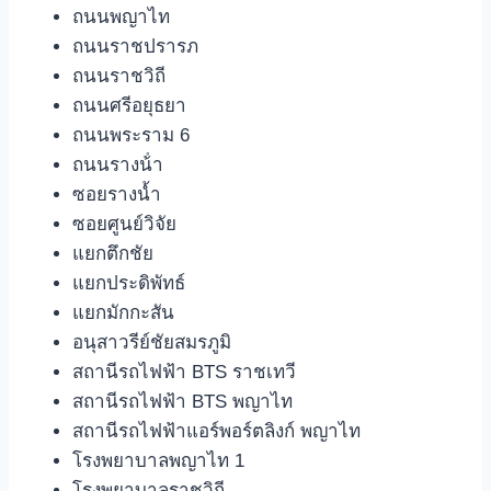
ถนนพญาไท
ถนนราชปรารภ
ถนนราชวิถี
ถนนศรีอยุธยา
ถนนพระราม 6
ถนนรางน้ํา
ซอยรางน้ำ
ซอยศูนย์วิจัย
แยกตึกชัย
แยกประดิพัทธ์
แยกมักกะสัน
อนุสาวรีย์ชัยสมรภูมิ
สถานีรถไฟฟ้า BTS ราชเทวี
สถานีรถไฟฟ้า BTS พญาไท
สถานีรถไฟฟ้าแอร์พอร์ตลิงก์ พญาไท
โรงพยาบาลพญาไท 1
โรงพยาบาลราชวิถี