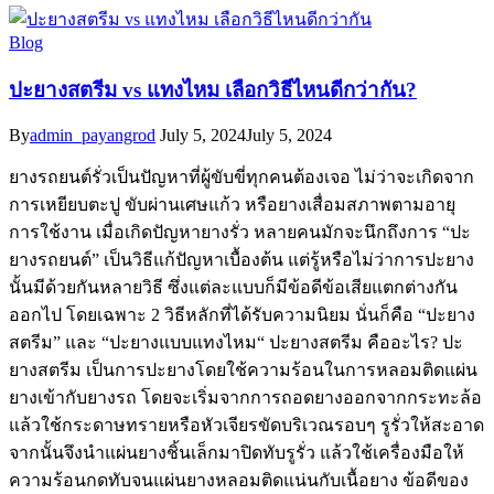
Blog
ปะยางสตรีม vs แทงไหม เลือกวิธีไหนดีกว่ากัน?
By
admin_payangrod
July 5, 2024
July 5, 2024
ยางรถยนต์รั่วเป็นปัญหาที่ผู้ขับขี่ทุกคนต้องเจอ ไม่ว่าจะเกิดจาก
การเหยียบตะปู ขับผ่านเศษแก้ว หรือยางเสื่อมสภาพตามอายุ
การใช้งาน เมื่อเกิดปัญหายางรั่ว หลายคนมักจะนึกถึงการ “ปะ
ยางรถยนต์” เป็นวิธีแก้ปัญหาเบื้องต้น แต่รู้หรือไม่ว่าการปะยาง
นั้นมีด้วยกันหลายวิธี ซึ่งแต่ละแบบก็มีข้อดีข้อเสียแตกต่างกัน
ออกไป โดยเฉพาะ 2 วิธีหลักที่ได้รับความนิยม นั่นก็คือ “ปะยาง
สตรีม” และ “ปะยางแบบแทงไหม“ ปะยางสตรีม คืออะไร? ปะ
ยางสตรีม เป็นการปะยางโดยใช้ความร้อนในการหลอมติดแผ่น
ยางเข้ากับยางรถ โดยจะเริ่มจากการถอดยางออกจากกระทะล้อ
แล้วใช้กระดาษทรายหรือหัวเจียรขัดบริเวณรอบๆ รูรั่วให้สะอาด
จากนั้นจึงนําแผ่นยางชิ้นเล็กมาปิดทับรูรั่ว แล้วใช้เครื่องมือให้
ความร้อนกดทับจนแผ่นยางหลอมติดแน่นกับเนื้อยาง ข้อดีของ