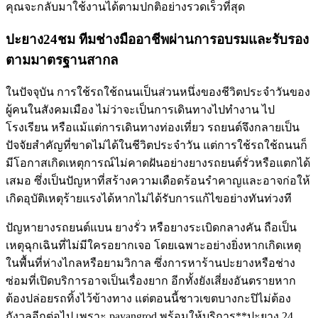
คุณจะกลับมาใช้งานได้ตามปกติอย่างรวดเร็วที่สุด
ปะยาง24ชม ทีมช่างมืออาชีพผ่านการอบรมและรับรอง
ตามมาตรฐานสากล
ในปัจจุบัน การใช้รถใช้ถนนเป็นส่วนหนึ่งของชีวิตประจำวันของ
ผู้คนในสังคมเมือง ไม่ว่าจะเป็นการเดินทางไปทำงาน ไป
โรงเรียน หรือแม้แต่การเดินทางท่องเที่ยว รถยนต์จึงกลายเป็น
ปัจจัยสำคัญที่ขาดไม่ได้ในชีวิตประจำวัน แต่การใช้รถใช้ถนนก็
มีโอกาสเกิดเหตุการณ์ไม่คาดฝันอย่างยางรถยนต์รั่วหรือแตกได้
เสมอ ซึ่งเป็นปัญหาที่สร้างความเดือดร้อนรำคาญและอาจก่อให้
เกิดอุบัติเหตุร้ายแรงได้หากไม่ได้รับการแก้ไขอย่างทันท่วงที
ปัญหายางรถยนต์แบน ยางรั่ว หรือยางระเบิดกลางคัน ถือเป็น
เหตุฉุกเฉินที่ไม่มีใครอยากเจอ โดยเฉพาะอย่างยิ่งหากเกิดเหตุ
ในพื้นที่ห่างไกลหรือยามวิกาล ซึ่งการหาร้านปะยางหรือช่าง
ซ่อมที่เปิดบริการอาจเป็นเรื่องยาก อีกทั้งยังเสี่ยงอันตรายหาก
ต้องปล่อยรถทิ้งไว้ข้างทาง แต่ตอนนี้ชาวเขตบางกะปิไม่ต้อง
กังวลอีกต่อไป เพราะ payangrod พร้อมให้บริการ**ปะยาง 24