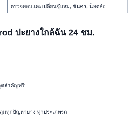
ตรวจสอบและเปลี่ยนจุ๊บลม, ขันศร, น็อตล้อ
rod ปะยางใกล้ฉัน 24 ชม.
จุดสำคัญฟรี
มทุกปัญหายาง ทุกประเภทรถ