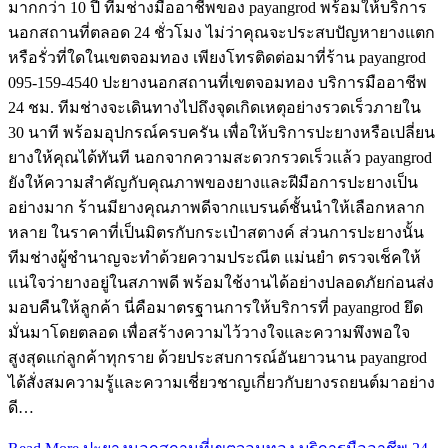
มากกว่า 10 ปี ทีมช่างมืออาชีพของ payangrod พร้อมให้บริการ
นอกสถานที่ตลอด 24 ชั่วโมง ไม่ว่าคุณจะประสบปัญหายางแตก
หรือรั่วที่ใดในเขตจอมทอง เพียงโทรติดต่อมาที่ร้าน payangrod
095-159-4540 ปะยางนอกสถานที่เขตจอมทอง บริการมืออาชีพ
24 ชม. ทีมช่างจะเดินทางไปถึงจุดเกิดเหตุอย่างรวดเร็วภายใน
30 นาที พร้อมอุปกรณ์ครบครัน เพื่อให้บริการปะยางหรือเปลี่ยน
ยางให้คุณได้ทันที นอกจากความสะดวกรวดเร็วแล้ว payangrod
ยังให้ความสำคัญกับคุณภาพของยางและฝีมือการปะยางเป็น
อย่างมาก ร้านมียางคุณภาพดีจากแบรนด์ชั้นนำให้เลือกหลาก
หลาย ในราคาที่เป็นมิตรกับกระเป๋าสตางค์ ส่วนการปะยางนั้น
ทีมช่างผู้ชำนาญจะทำด้วยความประณีต แม่นยำ ตรวจเช็คให้
แน่ใจว่ายางอยู่ในสภาพดี พร้อมใช้งานได้อย่างปลอดภัยก่อนส่ง
มอบคืนให้ลูกค้า นี่คือมาตรฐานการให้บริการที่ payangrod ยึด
มั่นมาโดยตลอด เพื่อสร้างความไว้วางใจและความพึงพอใจ
สูงสุดแก่ลูกค้าทุกราย ด้วยประสบการณ์อันยาวนาน payangrod
ได้สั่งสมความรู้และความเชี่ยวชาญเกี่ยวกับยางรถยนต์มาอย่าง
ดี…